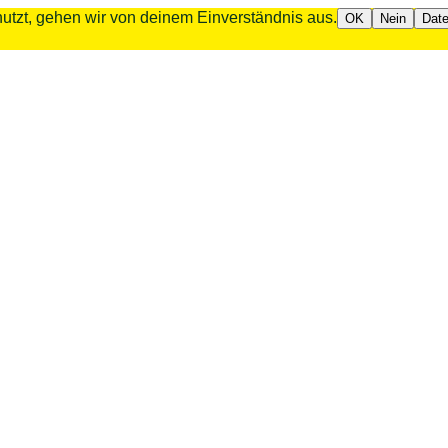
utzt, gehen wir von deinem Einverständnis aus.
OK
Nein
Date