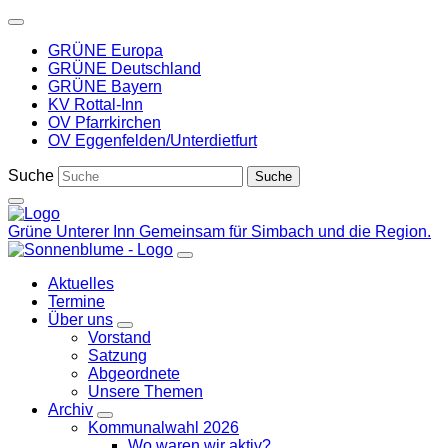
Weiter
zum
GRÜNE Europa
Inhalt
GRÜNE Deutschland
GRÜNE Bayern
KV Rottal-Inn
OV Pfarrkirchen
OV Eggenfelden/Unterdietfurt
Suche
Grüne Unterer Inn
Gemeinsam für Simbach und die Region.
Aktuelles
Termine
Über uns
Zeige
Vorstand
Untermenü
Satzung
Abgeordnete
Unsere Themen
Archiv
Zeige
Kommunalwahl 2026
Untermenü
Wo waren wir aktiv?